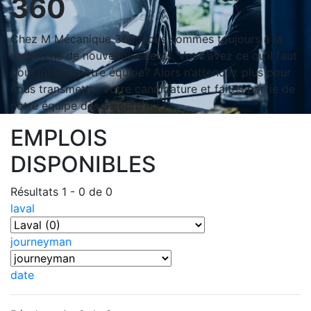
360
Chez M Mécanique 360, nous sommes toujours à la
recherche de nouveaux talents. Vous avez ce qu’il faut
pour joindre notre équipe? Alors n’attendez plus pour
nous transmettre votre candidature et faites partie de
notre équipe dès aujourd’hui !
EMPLOIS
DISPONIBLES
Résultats 1 - 0 de 0
laval
journeyman
date