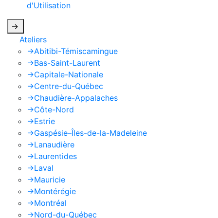
d'Utilisation
de Google s'appliquent.
->
Ateliers
->
Abitibi-Témiscamingue
->
Bas-Saint-Laurent
->
Capitale-Nationale
->
Centre-du-Québec
->
Chaudière-Appalaches
->
Côte-Nord
->
Estrie
->
Gaspésie–Îles-de-la-Madeleine
->
Lanaudière
->
Laurentides
->
Laval
->
Mauricie
->
Montérégie
->
Montréal
->
Nord-du-Québec