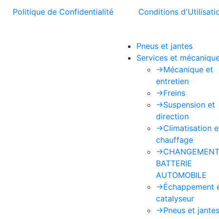
t la
Politique de Confidentialité
et les
Conditions d'Utilisati
Pneus et jantes
Services et mécaniqu
->
Mécanique et
entretien
->
Freins
->
Suspension et
direction
->
Climatisation e
chauffage
->
CHANGEMENT
BATTERIE
AUTOMOBILE
->
Échappement 
catalyseur
->
Pneus et jante