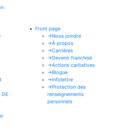
on
de Google s'appliquent.
Front page
e
->
Nous joindre
->
À propos
->
Carrières
->
Devenir franchisé
->
Actions caritatives
->
Blogue
t
->
Infolettre
->
Protection des
 DE
renseignements
personnels
et
s