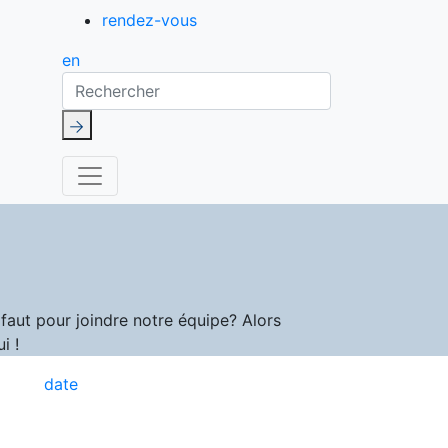
rendez-vous
en
Rechercher
aut pour joindre notre équipe? Alors
i !
date