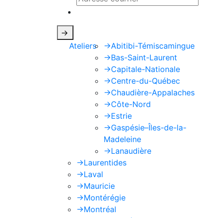
Ce site est protégé par reCAPTCHA e
->
Ateliers
->
Abitibi-Témiscamingue
->
Bas-Saint-Laurent
->
Capitale-Nationale
->
Centre-du-Québec
->
Chaudière-Appalaches
->
Côte-Nord
->
Estrie
->
Gaspésie–Îles-de-la-
Madeleine
->
Lanaudière
->
Laurentides
->
Laval
->
Mauricie
->
Montérégie
->
Montréal