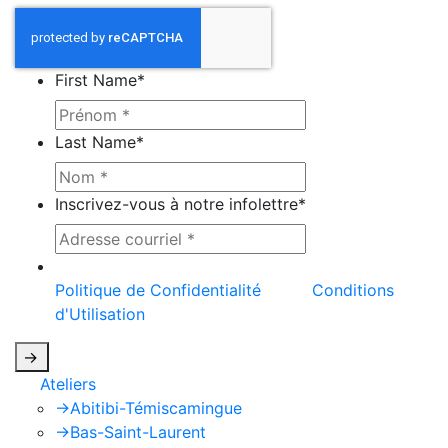
First Name
*
Last Name
*
Inscrivez-vous à notre infolettre
*
Ce site est protégé par reCAPTCHA et la
Politique de Confidentialité
et les
Conditions
d'Utilisation
de Google s'appliquent.
->
Ateliers
->
Abitibi-Témiscamingue
->
Bas-Saint-Laurent