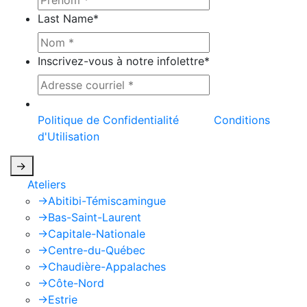
Last Name
*
Inscrivez-vous à notre infolettre
*
Ce site est protégé par reCAPTCHA et la
Politique de Confidentialité
et les
Conditions
d'Utilisation
de Google s'appliquent.
->
Ateliers
->
Abitibi-Témiscamingue
->
Bas-Saint-Laurent
->
Capitale-Nationale
->
Centre-du-Québec
->
Chaudière-Appalaches
->
Côte-Nord
->
Estrie