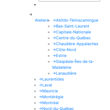
Ce site est protégé par reCAPTCHA e
->
Ateliers
->
Abitibi-Témiscamingue
->
Bas-Saint-Laurent
->
Capitale-Nationale
->
Centre-du-Québec
->
Chaudière-Appalaches
->
Côte-Nord
->
Estrie
->
Gaspésie–Îles-de-la-
Madeleine
->
Lanaudière
->
Laurentides
->
Laval
->
Mauricie
->
Montérégie
->
Montréal
->
Nord-du-Québec