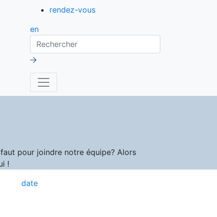
rendez-vous
en
Rechercher
aut pour joindre notre équipe? Alors
i !
date