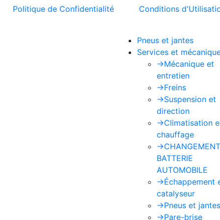
t la
Politique de Confidentialité
et les
Conditions d'Utilisati
Pneus et jantes
Services et mécaniqu
->
Mécanique et
entretien
->
Freins
->
Suspension et
direction
->
Climatisation e
chauffage
->
CHANGEMENT
BATTERIE
AUTOMOBILE
->
Échappement 
catalyseur
->
Pneus et jante
->
Pare-brise