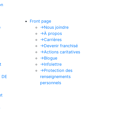
on
de Google s'appliquent.
Front page
e
->
Nous joindre
->
À propos
->
Carrières
->
Devenir franchisé
->
Actions caritatives
->
Blogue
t
->
Infolettre
->
Protection des
 DE
renseignements
personnels
et
s