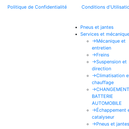
t la
Politique de Confidentialité
et les
Conditions d'Utilisati
Pneus et jantes
Services et mécaniqu
->
Mécanique et
entretien
->
Freins
->
Suspension et
direction
->
Climatisation e
chauffage
->
CHANGEMENT
BATTERIE
AUTOMOBILE
->
Échappement 
catalyseur
->
Pneus et jante