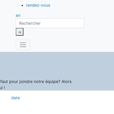
rendez-vous
en
Rechercher
aut pour joindre notre équipe? Alors
i !
date