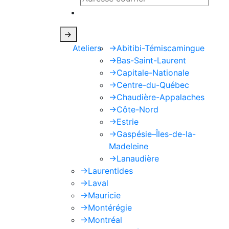
Ce site est protégé par reCAPTCHA e
->
Ateliers
->
Abitibi-Témiscamingue
->
Bas-Saint-Laurent
->
Capitale-Nationale
->
Centre-du-Québec
->
Chaudière-Appalaches
->
Côte-Nord
->
Estrie
->
Gaspésie–Îles-de-la-
Madeleine
->
Lanaudière
->
Laurentides
->
Laval
->
Mauricie
->
Montérégie
->
Montréal