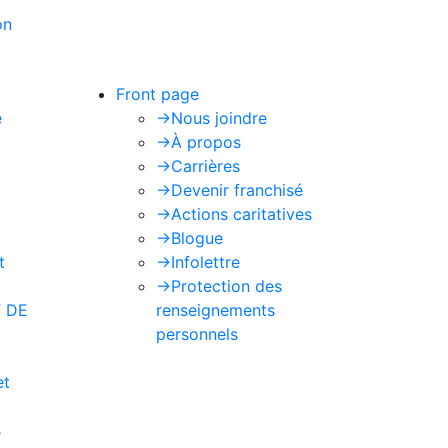
on
de Google s'appliquent.
Front page
e
->
Nous joindre
->
À propos
->
Carrières
->
Devenir franchisé
->
Actions caritatives
->
Blogue
t
->
Infolettre
->
Protection des
 DE
renseignements
personnels
et
s