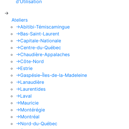
d'Utilisation
de Google s'appliquent.
->
Ateliers
->
Abitibi-Témiscamingue
->
Bas-Saint-Laurent
->
Capitale-Nationale
->
Centre-du-Québec
->
Chaudière-Appalaches
->
Côte-Nord
->
Estrie
->
Gaspésie–Îles-de-la-Madeleine
->
Lanaudière
->
Laurentides
->
Laval
->
Mauricie
->
Montérégie
->
Montréal
->
Nord-du-Québec