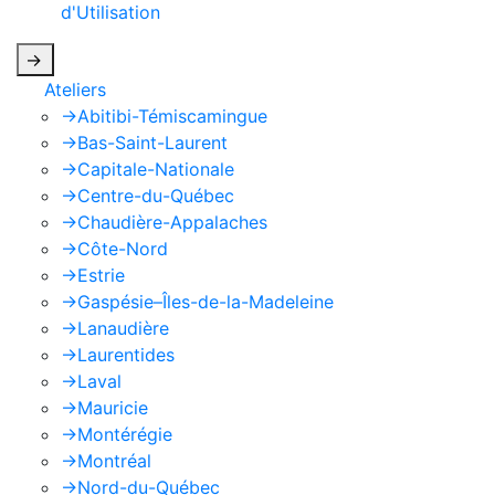
d'Utilisation
de Google s'appliquent.
->
Ateliers
->
Abitibi-Témiscamingue
->
Bas-Saint-Laurent
->
Capitale-Nationale
->
Centre-du-Québec
->
Chaudière-Appalaches
->
Côte-Nord
->
Estrie
->
Gaspésie–Îles-de-la-Madeleine
->
Lanaudière
->
Laurentides
->
Laval
->
Mauricie
->
Montérégie
->
Montréal
->
Nord-du-Québec