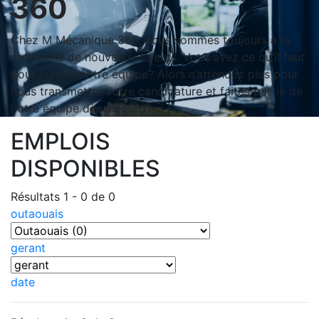
360
Chez M Mécanique 360, nous sommes toujours à la
recherche de nouveaux talents. Vous avez ce qu’il faut
pour joindre notre équipe? Alors n’attendez plus pour
nous transmettre votre candidature et faites partie de
notre équipe dès aujourd’hui !
EMPLOIS
DISPONIBLES
Résultats 1 - 0 de 0
outaouais
gerant
date