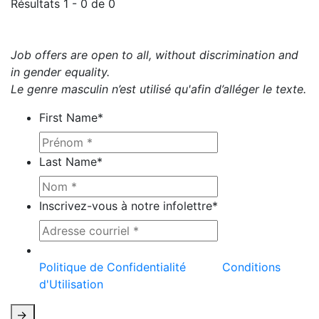
Résultats 1 - 0 de 0
Job offers are open to all, without discrimination and
in gender equality.
Le genre masculin n’est utilisé qu'afin d’alléger le texte.
First Name
*
Last Name
*
Inscrivez-vous à notre infolettre
*
Ce site est protégé par reCAPTCHA et la
Politique de Confidentialité
et les
Conditions
d'Utilisation
de Google s'appliquent.
->