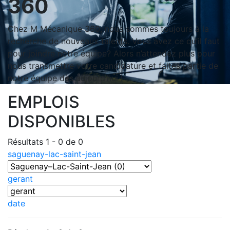
360
Chez M Mécanique 360, nous sommes toujours à la
recherche de nouveaux talents. Vous avez ce qu’il faut
pour joindre notre équipe? Alors n’attendez plus pour
nous transmettre votre candidature et faites partie de
notre équipe dès aujourd’hui !
EMPLOIS
DISPONIBLES
Résultats 1 - 0 de 0
saguenay-lac-saint-jean
gerant
date