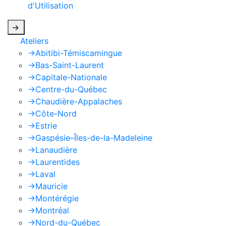
d'Utilisation
de Google s'appliquent.
->
Ateliers
->
Abitibi-Témiscamingue
->
Bas-Saint-Laurent
->
Capitale-Nationale
->
Centre-du-Québec
->
Chaudière-Appalaches
->
Côte-Nord
->
Estrie
->
Gaspésie–Îles-de-la-Madeleine
->
Lanaudière
->
Laurentides
->
Laval
->
Mauricie
->
Montérégie
->
Montréal
->
Nord-du-Québec