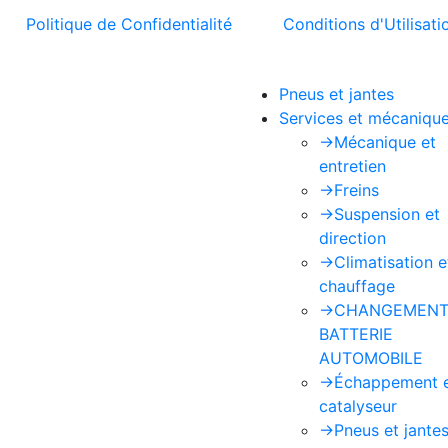
t la
Politique de Confidentialité
et les
Conditions d'Utilisati
Pneus et jantes
Services et mécaniqu
->
Mécanique et
entretien
->
Freins
->
Suspension et
direction
->
Climatisation e
chauffage
->
CHANGEMENT
BATTERIE
AUTOMOBILE
->
Échappement 
catalyseur
->
Pneus et jante