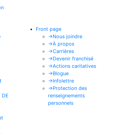
on
de Google s'appliquent.
Front page
e
->
Nous joindre
->
À propos
->
Carrières
->
Devenir franchisé
->
Actions caritatives
->
Blogue
t
->
Infolettre
->
Protection des
 DE
renseignements
personnels
et
s