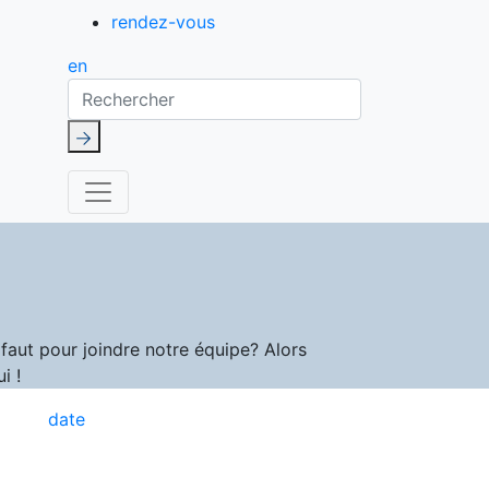
rendez-vous
en
Rechercher
aut pour joindre notre équipe? Alors
i !
date