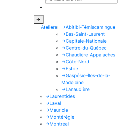
Ce site est protégé par reCAPTCHA e
->
Ateliers
->
Abitibi-Témiscamingue
->
Bas-Saint-Laurent
->
Capitale-Nationale
->
Centre-du-Québec
->
Chaudière-Appalaches
->
Côte-Nord
->
Estrie
->
Gaspésie–Îles-de-la-
Madeleine
->
Lanaudière
->
Laurentides
->
Laval
->
Mauricie
->
Montérégie
->
Montréal