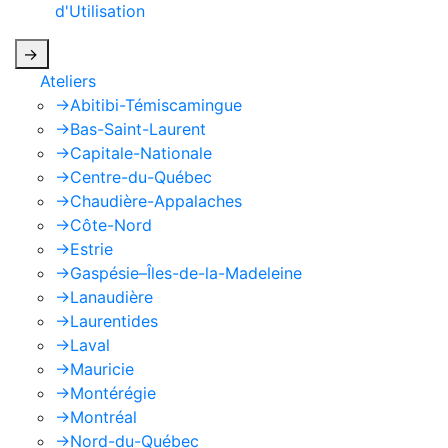
d'Utilisation
de Google s'appliquent.
->
Ateliers
->
Abitibi-Témiscamingue
->
Bas-Saint-Laurent
->
Capitale-Nationale
->
Centre-du-Québec
->
Chaudière-Appalaches
->
Côte-Nord
->
Estrie
->
Gaspésie–Îles-de-la-Madeleine
->
Lanaudière
->
Laurentides
->
Laval
->
Mauricie
->
Montérégie
->
Montréal
->
Nord-du-Québec