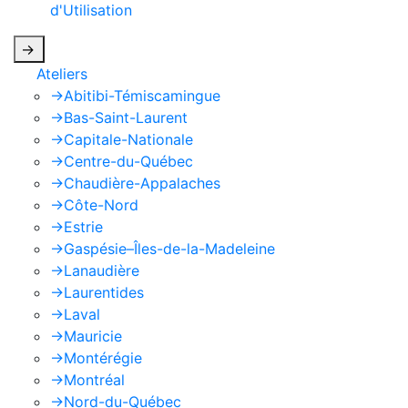
d'Utilisation
de Google s'appliquent.
->
Ateliers
->
Abitibi-Témiscamingue
->
Bas-Saint-Laurent
->
Capitale-Nationale
->
Centre-du-Québec
->
Chaudière-Appalaches
->
Côte-Nord
->
Estrie
->
Gaspésie–Îles-de-la-Madeleine
->
Lanaudière
->
Laurentides
->
Laval
->
Mauricie
->
Montérégie
->
Montréal
->
Nord-du-Québec