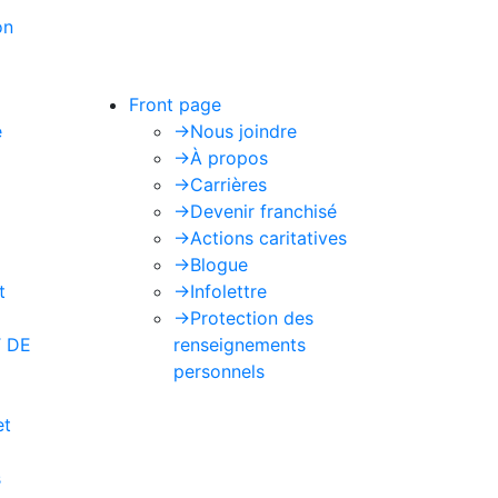
on
de Google s'appliquent.
Front page
e
->
Nous joindre
->
À propos
->
Carrières
->
Devenir franchisé
->
Actions caritatives
->
Blogue
t
->
Infolettre
->
Protection des
 DE
renseignements
personnels
et
s