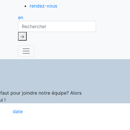
rendez-vous
en
Rechercher
aut pour joindre notre équipe? Alors
i !
date