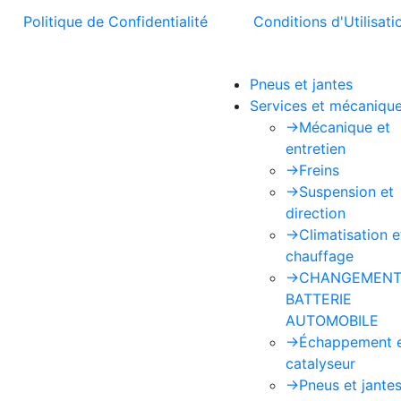
t la
Politique de Confidentialité
et les
Conditions d'Utilisati
Pneus et jantes
Services et mécaniqu
->
Mécanique et
entretien
->
Freins
->
Suspension et
direction
->
Climatisation e
chauffage
->
CHANGEMENT
BATTERIE
AUTOMOBILE
->
Échappement 
catalyseur
->
Pneus et jante