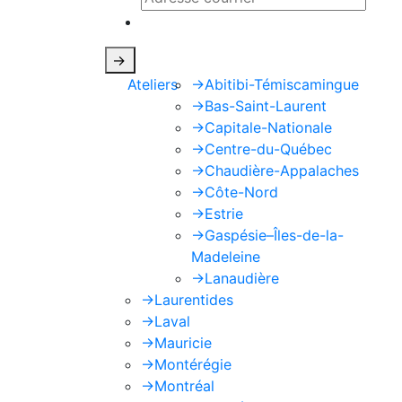
Ce site est protégé par reCAPTCHA e
->
Ateliers
->
Abitibi-Témiscamingue
->
Bas-Saint-Laurent
->
Capitale-Nationale
->
Centre-du-Québec
->
Chaudière-Appalaches
->
Côte-Nord
->
Estrie
->
Gaspésie–Îles-de-la-
Madeleine
->
Lanaudière
->
Laurentides
->
Laval
->
Mauricie
->
Montérégie
->
Montréal