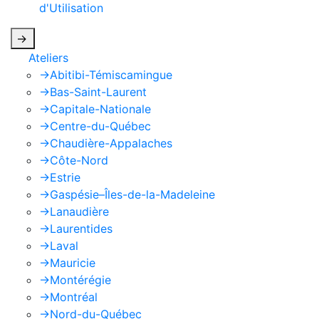
d'Utilisation
de Google s'appliquent.
->
Ateliers
->
Abitibi-Témiscamingue
->
Bas-Saint-Laurent
->
Capitale-Nationale
->
Centre-du-Québec
->
Chaudière-Appalaches
->
Côte-Nord
->
Estrie
->
Gaspésie–Îles-de-la-Madeleine
->
Lanaudière
->
Laurentides
->
Laval
->
Mauricie
->
Montérégie
->
Montréal
->
Nord-du-Québec