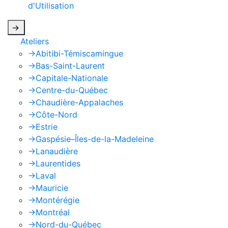
d'Utilisation
de Google s'appliquent.
->
Ateliers
->
Abitibi-Témiscamingue
->
Bas-Saint-Laurent
->
Capitale-Nationale
->
Centre-du-Québec
->
Chaudière-Appalaches
->
Côte-Nord
->
Estrie
->
Gaspésie–Îles-de-la-Madeleine
->
Lanaudière
->
Laurentides
->
Laval
->
Mauricie
->
Montérégie
->
Montréal
->
Nord-du-Québec