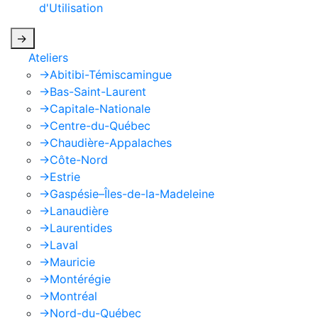
d'Utilisation
de Google s'appliquent.
->
Ateliers
->
Abitibi-Témiscamingue
->
Bas-Saint-Laurent
->
Capitale-Nationale
->
Centre-du-Québec
->
Chaudière-Appalaches
->
Côte-Nord
->
Estrie
->
Gaspésie–Îles-de-la-Madeleine
->
Lanaudière
->
Laurentides
->
Laval
->
Mauricie
->
Montérégie
->
Montréal
->
Nord-du-Québec