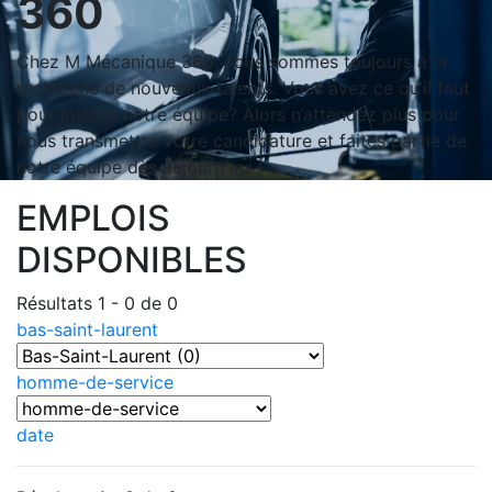
360
Chez M Mécanique 360, nous sommes toujours à la
recherche de nouveaux talents. Vous avez ce qu’il faut
pour joindre notre équipe? Alors n’attendez plus pour
nous transmettre votre candidature et faites partie de
notre équipe dès aujourd’hui !
EMPLOIS
DISPONIBLES
Résultats 1 - 0 de 0
bas-saint-laurent
homme-de-service
date