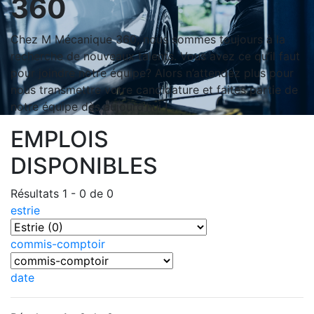
360
Chez M Mécanique 360, nous sommes toujours à la
recherche de nouveaux talents. Vous avez ce qu’il faut
pour joindre notre équipe? Alors n’attendez plus pour
nous transmettre votre candidature et faites partie de
notre équipe dès aujourd’hui !
EMPLOIS
DISPONIBLES
Résultats 1 - 0 de 0
estrie
commis-comptoir
date