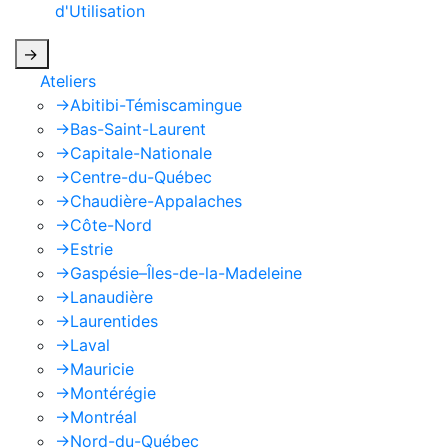
d'Utilisation
de Google s'appliquent.
->
Ateliers
->
Abitibi-Témiscamingue
->
Bas-Saint-Laurent
->
Capitale-Nationale
->
Centre-du-Québec
->
Chaudière-Appalaches
->
Côte-Nord
->
Estrie
->
Gaspésie–Îles-de-la-Madeleine
->
Lanaudière
->
Laurentides
->
Laval
->
Mauricie
->
Montérégie
->
Montréal
->
Nord-du-Québec