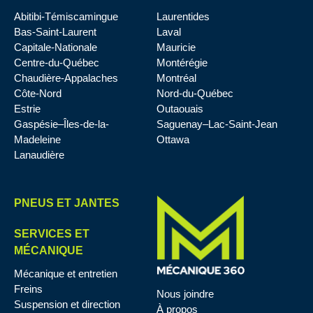
Abitibi-Témiscamingue
Laurentides
Bas-Saint-Laurent
Laval
Capitale-Nationale
Mauricie
Centre-du-Québec
Montérégie
Chaudière-Appalaches
Montréal
Côte-Nord
Nord-du-Québec
Estrie
Outaouais
Gaspésie–Îles-de-la-
Saguenay–Lac-Saint-Jean
Madeleine
Ottawa
Lanaudière
PNEUS ET JANTES
SERVICES ET
MÉCANIQUE
Mécanique et entretien
Freins
Nous joindre
Suspension et direction
À propos