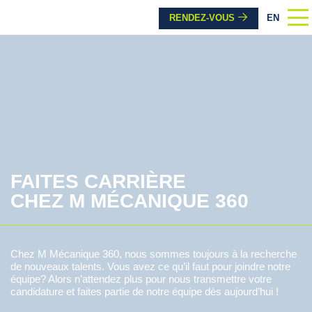
RENDEZ-VOUS
EN
FAITES CARRIÈRE
CHEZ M MÉCANIQUE 360
Chez M Mécanique 360, nous sommes toujours à la recherche
de nouveaux talents. Vous avez ce qu’il faut pour joindre notre
équipe? Alors n’attendez plus pour nous transmettre votre
candidature et faites partie de notre équipe dès aujourd’hui !