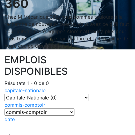
360
Chez M Mécanique 360, nous sommes toujours à la
recherche de nouveaux talents. Vous avez ce qu’il faut
pour joindre notre équipe? Alors n’attendez plus pour
nous transmettre votre candidature et faites partie de
notre équipe dès aujourd’hui !
EMPLOIS
DISPONIBLES
Résultats 1 - 0 de 0
capitale-nationale
commis-comptoir
date