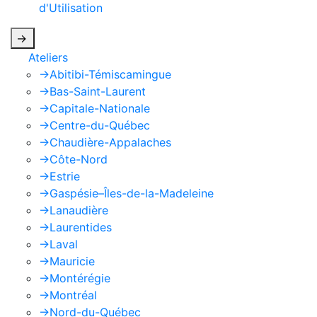
d'Utilisation
de Google s'appliquent.
->
Ateliers
->
Abitibi-Témiscamingue
->
Bas-Saint-Laurent
->
Capitale-Nationale
->
Centre-du-Québec
->
Chaudière-Appalaches
->
Côte-Nord
->
Estrie
->
Gaspésie–Îles-de-la-Madeleine
->
Lanaudière
->
Laurentides
->
Laval
->
Mauricie
->
Montérégie
->
Montréal
->
Nord-du-Québec