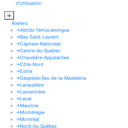
d'Utilisation
de Google s'appliquent.
->
Ateliers
->
Abitibi-Témiscamingue
->
Bas-Saint-Laurent
->
Capitale-Nationale
->
Centre-du-Québec
->
Chaudière-Appalaches
->
Côte-Nord
->
Estrie
->
Gaspésie–Îles-de-la-Madeleine
->
Lanaudière
->
Laurentides
->
Laval
->
Mauricie
->
Montérégie
->
Montréal
->
Nord-du-Québec