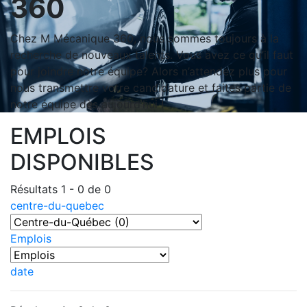
360
Chez M Mécanique 360, nous sommes toujours à la
recherche de nouveaux talents. Vous avez ce qu’il faut
pour joindre notre équipe? Alors n’attendez plus pour
nous transmettre votre candidature et faites partie de
notre équipe dès aujourd’hui !
EMPLOIS
DISPONIBLES
Résultats 1 - 0 de 0
centre-du-quebec
Emplois
date