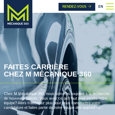
RENDEZ-VOUS
EN
FAITES CARRIÈRE
CHEZ M MÉCANIQUE 360
Chez M Mécanique 360, nous sommes toujours à la recherche
de nouveaux talents. Vous avez ce qu’il faut pour joindre notre
équipe? Alors n’attendez plus pour nous transmettre votre
candidature et faites partie de notre équipe dès aujourd’hui !