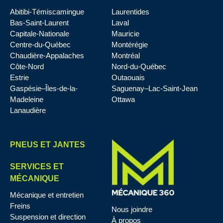
Abitibi-Témiscamingue
Laurentides
Bas-Saint-Laurent
Laval
Capitale-Nationale
Mauricie
Centre-du-Québec
Montérégie
Chaudière-Appalaches
Montréal
Côte-Nord
Nord-du-Québec
Estrie
Outaouais
Gaspésie–Îles-de-la-
Saguenay–Lac-Saint-Jean
Madeleine
Ottawa
Lanaudière
PNEUS ET JANTES
SERVICES ET
MÉCANIQUE
Mécanique et entretien
Freins
Nous joindre
Suspension et direction
À propos