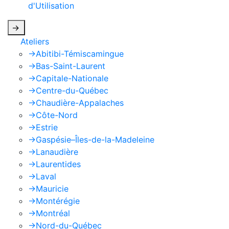
d'Utilisation
de Google s'appliquent.
->
Ateliers
->
Abitibi-Témiscamingue
->
Bas-Saint-Laurent
->
Capitale-Nationale
->
Centre-du-Québec
->
Chaudière-Appalaches
->
Côte-Nord
->
Estrie
->
Gaspésie–Îles-de-la-Madeleine
->
Lanaudière
->
Laurentides
->
Laval
->
Mauricie
->
Montérégie
->
Montréal
->
Nord-du-Québec