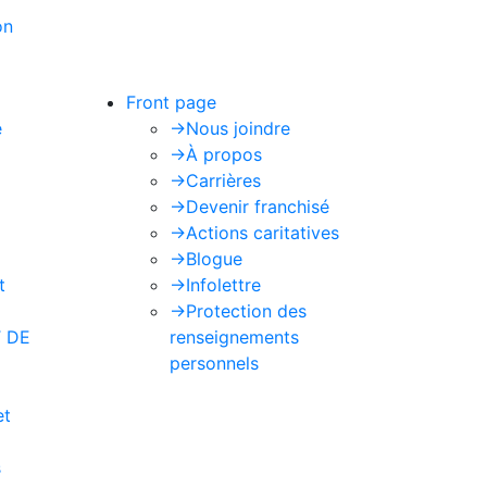
on
de Google s'appliquent.
Front page
e
->
Nous joindre
->
À propos
->
Carrières
->
Devenir franchisé
->
Actions caritatives
->
Blogue
t
->
Infolettre
->
Protection des
 DE
renseignements
personnels
et
s