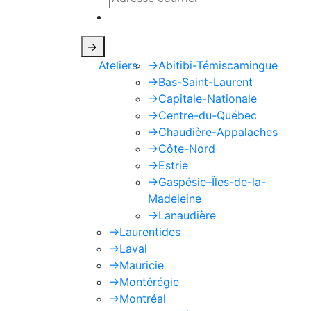
Ce site est protégé par reCAPTCHA e
->
Ateliers
->
Abitibi-Témiscamingue
->
Bas-Saint-Laurent
->
Capitale-Nationale
->
Centre-du-Québec
->
Chaudière-Appalaches
->
Côte-Nord
->
Estrie
->
Gaspésie–Îles-de-la-
Madeleine
->
Lanaudière
->
Laurentides
->
Laval
->
Mauricie
->
Montérégie
->
Montréal