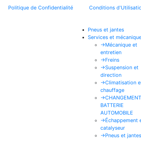
t la
Politique de Confidentialité
et les
Conditions d'Utilisati
Pneus et jantes
Services et mécaniqu
->
Mécanique et
entretien
->
Freins
->
Suspension et
direction
->
Climatisation e
chauffage
->
CHANGEMENT
BATTERIE
AUTOMOBILE
->
Échappement 
catalyseur
->
Pneus et jante