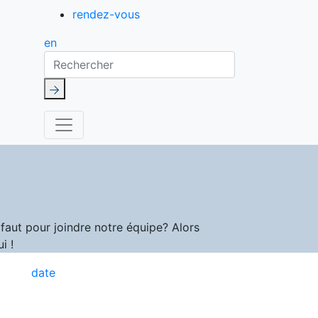
rendez-vous
en
Rechercher
aut pour joindre notre équipe? Alors
i !
date