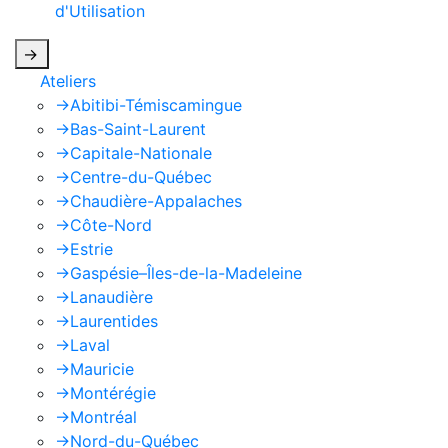
d'Utilisation
de Google s'appliquent.
->
Ateliers
->
Abitibi-Témiscamingue
->
Bas-Saint-Laurent
->
Capitale-Nationale
->
Centre-du-Québec
->
Chaudière-Appalaches
->
Côte-Nord
->
Estrie
->
Gaspésie–Îles-de-la-Madeleine
->
Lanaudière
->
Laurentides
->
Laval
->
Mauricie
->
Montérégie
->
Montréal
->
Nord-du-Québec