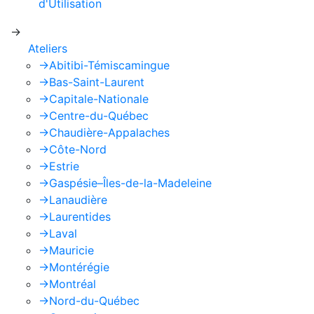
d'Utilisation
de Google s'appliquent.
->
Ateliers
->
Abitibi-Témiscamingue
->
Bas-Saint-Laurent
->
Capitale-Nationale
->
Centre-du-Québec
->
Chaudière-Appalaches
->
Côte-Nord
->
Estrie
->
Gaspésie–Îles-de-la-Madeleine
->
Lanaudière
->
Laurentides
->
Laval
->
Mauricie
->
Montérégie
->
Montréal
->
Nord-du-Québec