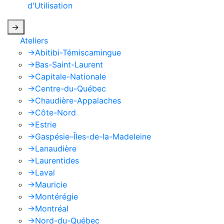
d'Utilisation
de Google s'appliquent.
->
Ateliers
->
Abitibi-Témiscamingue
->
Bas-Saint-Laurent
->
Capitale-Nationale
->
Centre-du-Québec
->
Chaudière-Appalaches
->
Côte-Nord
->
Estrie
->
Gaspésie–Îles-de-la-Madeleine
->
Lanaudière
->
Laurentides
->
Laval
->
Mauricie
->
Montérégie
->
Montréal
->
Nord-du-Québec