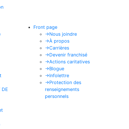
on
de Google s'appliquent.
Front page
e
->
Nous joindre
->
À propos
->
Carrières
->
Devenir franchisé
->
Actions caritatives
->
Blogue
t
->
Infolettre
->
Protection des
 DE
renseignements
personnels
et
s