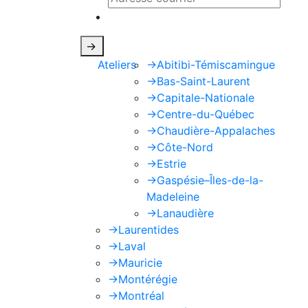
Ce site est protégé par reCAPTCHA e
->
Ateliers
->
Abitibi-Témiscamingue
->
Bas-Saint-Laurent
->
Capitale-Nationale
->
Centre-du-Québec
->
Chaudière-Appalaches
->
Côte-Nord
->
Estrie
->
Gaspésie–Îles-de-la-
Madeleine
->
Lanaudière
->
Laurentides
->
Laval
->
Mauricie
->
Montérégie
->
Montréal