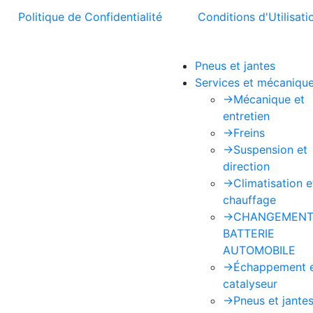
t la
Politique de Confidentialité
et les
Conditions d'Utilisati
Pneus et jantes
Services et mécaniqu
->
Mécanique et
entretien
->
Freins
->
Suspension et
direction
->
Climatisation e
chauffage
->
CHANGEMENT
BATTERIE
AUTOMOBILE
->
Échappement 
catalyseur
->
Pneus et jante