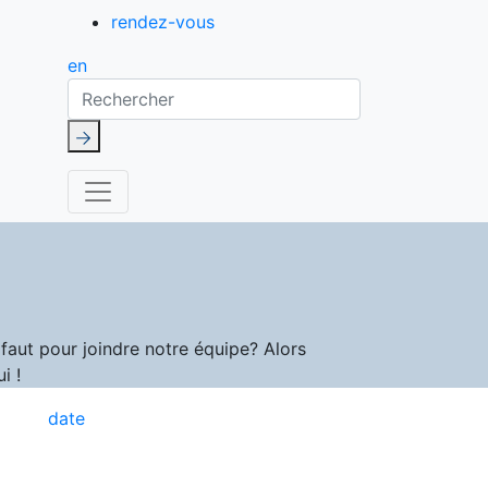
rendez-vous
en
Rechercher
aut pour joindre notre équipe? Alors
i !
date