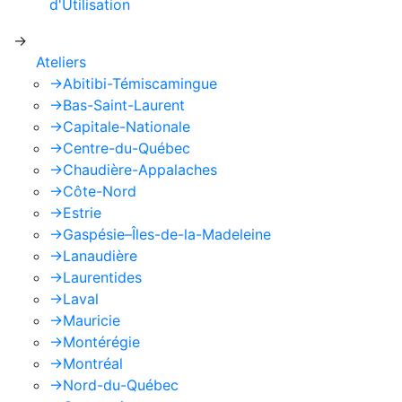
d'Utilisation
de Google s'appliquent.
->
Ateliers
->
Abitibi-Témiscamingue
->
Bas-Saint-Laurent
->
Capitale-Nationale
->
Centre-du-Québec
->
Chaudière-Appalaches
->
Côte-Nord
->
Estrie
->
Gaspésie–Îles-de-la-Madeleine
->
Lanaudière
->
Laurentides
->
Laval
->
Mauricie
->
Montérégie
->
Montréal
->
Nord-du-Québec