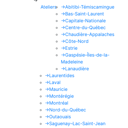
Ateliers
->
Abitibi-Témiscamingue
->
Bas-Saint-Laurent
->
Capitale-Nationale
->
Centre-du-Québec
->
Chaudière-Appalaches
->
Côte-Nord
->
Estrie
->
Gaspésie–Îles-de-la-
Madeleine
->
Lanaudière
->
Laurentides
->
Laval
->
Mauricie
->
Montérégie
->
Montréal
->
Nord-du-Québec
->
Outaouais
->
Saguenay–Lac-Saint-Jean