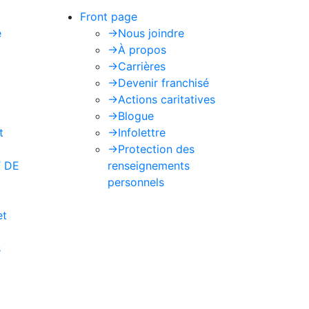
Front page
e
->
Nous joindre
->
À propos
->
Carrières
->
Devenir franchisé
->
Actions caritatives
->
Blogue
t
->
Infolettre
->
Protection des
 DE
renseignements
personnels
et
s