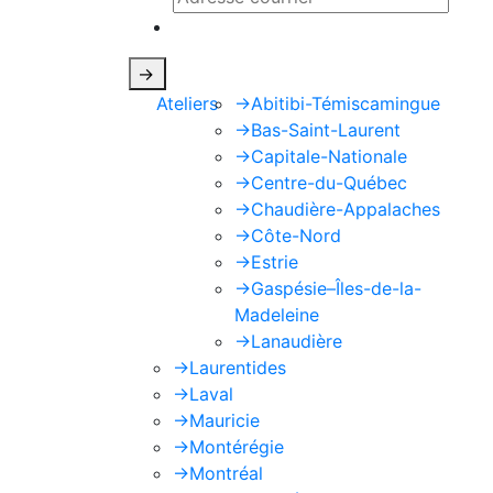
Ce site est protégé par reCAPTCHA e
->
Ateliers
->
Abitibi-Témiscamingue
->
Bas-Saint-Laurent
->
Capitale-Nationale
->
Centre-du-Québec
->
Chaudière-Appalaches
->
Côte-Nord
->
Estrie
->
Gaspésie–Îles-de-la-
Madeleine
->
Lanaudière
->
Laurentides
->
Laval
->
Mauricie
->
Montérégie
->
Montréal