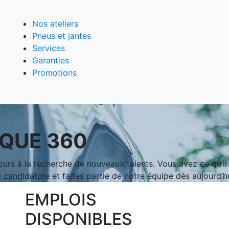
Nos ateliers
Pneus et jantes
Services
Garanties
Promotions
QUE 360
 à la recherche de nouveaux talents. Vous avez ce qu’il f
 candidature et faites partie de notre équipe dès aujourd’hu
EMPLOIS
DISPONIBLES