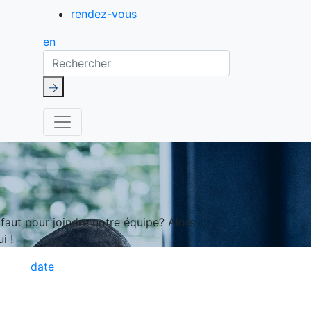
rendez-vous
en
Rechercher
aut pour joindre notre équipe? Alors
i !
date