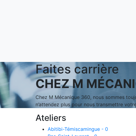
Faites carrière
CHEZ M MÉCANI
Chez M Mécanique 360, nous sommes toujours
n’attendez plus pour nous transmettre votre
Ateliers
Abitibi-Témiscamingue - 0