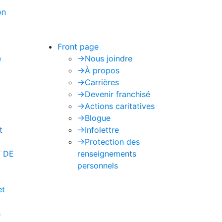
on
de Google s'appliquent.
Front page
e
->
Nous joindre
->
À propos
->
Carrières
->
Devenir franchisé
->
Actions caritatives
->
Blogue
t
->
Infolettre
->
Protection des
 DE
renseignements
personnels
et
s