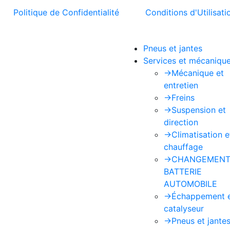
t la
Politique de Confidentialité
et les
Conditions d'Utilisati
Pneus et jantes
Services et mécaniqu
->
Mécanique et
entretien
->
Freins
->
Suspension et
direction
->
Climatisation e
chauffage
->
CHANGEMENT
BATTERIE
AUTOMOBILE
->
Échappement 
catalyseur
->
Pneus et jante