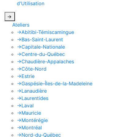
d'Utilisation
de Google s'appliquent.
->
Ateliers
->
Abitibi-Témiscamingue
->
Bas-Saint-Laurent
->
Capitale-Nationale
->
Centre-du-Québec
->
Chaudière-Appalaches
->
Côte-Nord
->
Estrie
->
Gaspésie–Îles-de-la-Madeleine
->
Lanaudière
->
Laurentides
->
Laval
->
Mauricie
->
Montérégie
->
Montréal
->
Nord-du-Québec