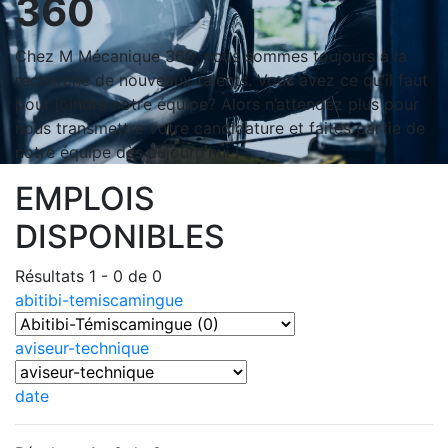
360
Chez M Mécanique 360, nous sommes toujours à la
recherche de nouveaux talents. Vous avez ce qu’il faut
pour joindre notre équipe? Alors n’attendez plus pour
nous transmettre votre candidature et faites partie de
notre équipe dès aujourd’hui !
EMPLOIS
DISPONIBLES
Résultats 1 - 0 de 0
abitibi-temiscamingue
aviseur-technique
date