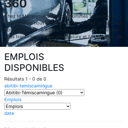
360
Chez M Mécanique 360, nous sommes toujours à la
recherche de nouveaux talents. Vous avez ce qu’il faut
pour joindre notre équipe? Alors n’attendez plus pour
nous transmettre votre candidature et faites partie de
notre équipe dès aujourd’hui !
EMPLOIS
DISPONIBLES
Résultats 1 - 0 de 0
abitibi-temiscamingue
Emplois
date