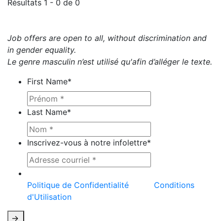
Résultats 1 - 0 de 0
Job offers are open to all, without discrimination and
in gender equality.
Le genre masculin n’est utilisé qu'afin d’alléger le texte.
First Name
*
Last Name
*
Inscrivez-vous à notre infolettre
*
Ce site est protégé par reCAPTCHA et la
Politique de Confidentialité
et les
Conditions
d'Utilisation
de Google s'appliquent.
->