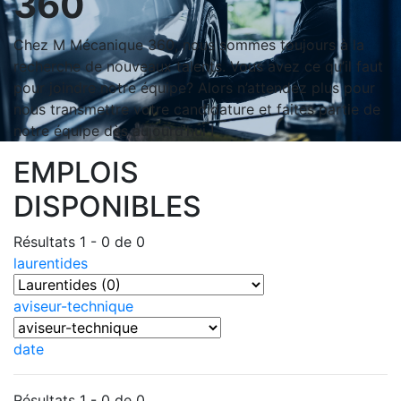
360
Chez M Mécanique 360, nous sommes toujours à la
recherche de nouveaux talents. Vous avez ce qu’il faut
pour joindre notre équipe? Alors n’attendez plus pour
nous transmettre votre candidature et faites partie de
notre équipe dès aujourd’hui !
EMPLOIS
DISPONIBLES
Résultats 1 - 0 de 0
laurentides
aviseur-technique
date
Résultats 1 - 0 de 0