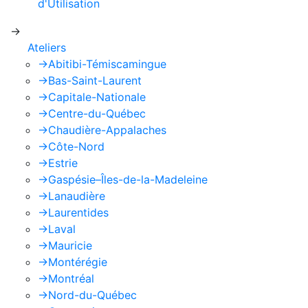
d'Utilisation
de Google s'appliquent.
->
Ateliers
->
Abitibi-Témiscamingue
->
Bas-Saint-Laurent
->
Capitale-Nationale
->
Centre-du-Québec
->
Chaudière-Appalaches
->
Côte-Nord
->
Estrie
->
Gaspésie–Îles-de-la-Madeleine
->
Lanaudière
->
Laurentides
->
Laval
->
Mauricie
->
Montérégie
->
Montréal
->
Nord-du-Québec