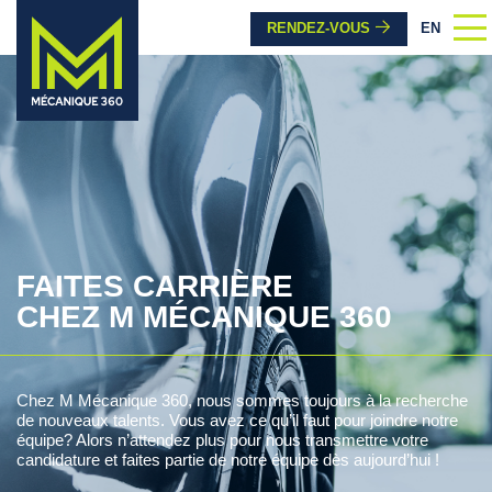
RENDEZ-VOUS
EN
FAITES CARRIÈRE
CHEZ M MÉCANIQUE 360
Chez M Mécanique 360, nous sommes toujours à la recherche
de nouveaux talents. Vous avez ce qu’il faut pour joindre notre
équipe? Alors n’attendez plus pour nous transmettre votre
candidature et faites partie de notre équipe dès aujourd’hui !