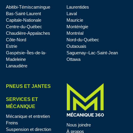
Abitibi-Témiscamingue
Laurentides
Bas-Saint-Laurent
Laval
Capitale-Nationale
Mauricie
Centre-du-Québec
Montérégie
Chaudière-Appalaches
Montréal
Côte-Nord
Nord-du-Québec
Estrie
Outaouais
Gaspésie–Îles-de-la-
Saguenay–Lac-Saint-Jean
Madeleine
Ottawa
Lanaudière
PNEUS ET JANTES
SERVICES ET
MÉCANIQUE
Mécanique et entretien
Freins
Nous joindre
Suspension et direction
À propos