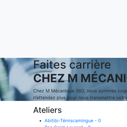
Faites carrière
CHEZ M MÉCANI
Chez M Mécanique 360, nous sommes toujours
n’attendez plus pour nous transmettre votre
Ateliers
Abitibi-Témiscamingue - 0