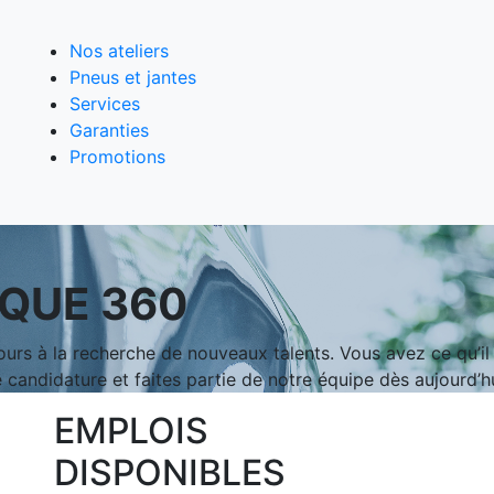
Nos ateliers
Pneus et jantes
Services
Garanties
Promotions
QUE 360
 à la recherche de nouveaux talents. Vous avez ce qu’il f
 candidature et faites partie de notre équipe dès aujourd’hu
EMPLOIS
DISPONIBLES