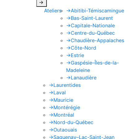
->
Ateliers
->
Abitibi-Témiscamingue
->
Bas-Saint-Laurent
->
Capitale-Nationale
->
Centre-du-Québec
->
Chaudière-Appalaches
->
Côte-Nord
->
Estrie
->
Gaspésie–Îles-de-la-
Madeleine
->
Lanaudière
->
Laurentides
->
Laval
->
Mauricie
->
Montérégie
->
Montréal
->
Nord-du-Québec
->
Outaouais
->
Saguenay–Lac-Saint-Jean