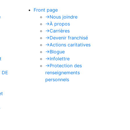
Front page
e
->
Nous joindre
->
À propos
->
Carrières
->
Devenir franchisé
->
Actions caritatives
->
Blogue
t
->
Infolettre
->
Protection des
 DE
renseignements
personnels
et
s