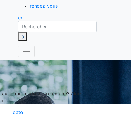
rendez-vous
en
Rechercher
aut pour joindre notre équipe? Alors
i !
date