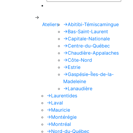
Ce site est protégé par reCAPTCHA e
->
Ateliers
->
Abitibi-Témiscamingue
->
Bas-Saint-Laurent
->
Capitale-Nationale
->
Centre-du-Québec
->
Chaudière-Appalaches
->
Côte-Nord
->
Estrie
->
Gaspésie–Îles-de-la-
Madeleine
->
Lanaudière
->
Laurentides
->
Laval
->
Mauricie
->
Montérégie
->
Montréal
->
Nord-du-Québec