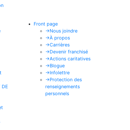
on
de Google s'appliquent.
Front page
e
->
Nous joindre
->
À propos
->
Carrières
->
Devenir franchisé
->
Actions caritatives
->
Blogue
t
->
Infolettre
->
Protection des
 DE
renseignements
personnels
et
s