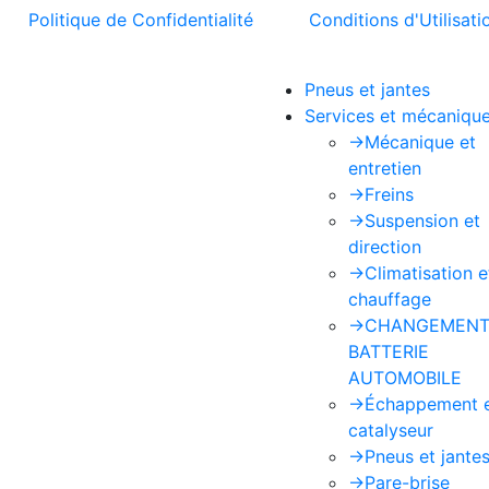
t la
Politique de Confidentialité
et les
Conditions d'Utilisati
Pneus et jantes
Services et mécaniqu
->
Mécanique et
entretien
->
Freins
->
Suspension et
direction
->
Climatisation e
chauffage
->
CHANGEMENT
BATTERIE
AUTOMOBILE
->
Échappement 
catalyseur
->
Pneus et jante
->
Pare-brise