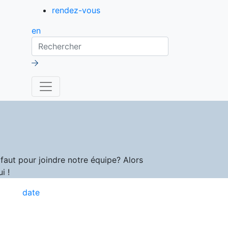
rendez-vous
en
Rechercher
aut pour joindre notre équipe? Alors
i !
date