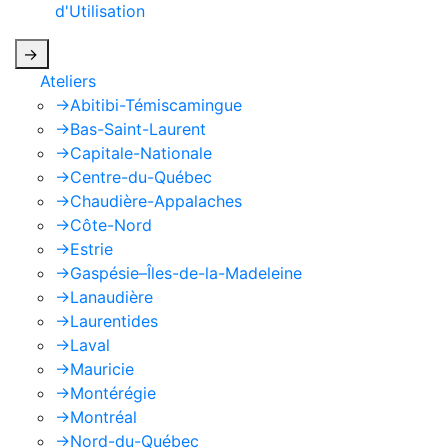
d'Utilisation
de Google s'appliquent.
->
Ateliers
->
Abitibi-Témiscamingue
->
Bas-Saint-Laurent
->
Capitale-Nationale
->
Centre-du-Québec
->
Chaudière-Appalaches
->
Côte-Nord
->
Estrie
->
Gaspésie–Îles-de-la-Madeleine
->
Lanaudière
->
Laurentides
->
Laval
->
Mauricie
->
Montérégie
->
Montréal
->
Nord-du-Québec