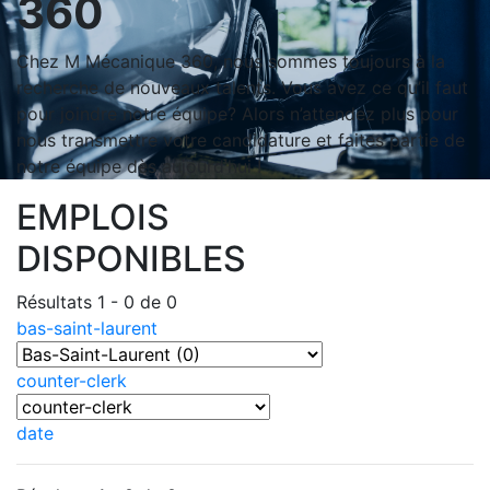
360
Chez M Mécanique 360, nous sommes toujours à la
recherche de nouveaux talents. Vous avez ce qu’il faut
pour joindre notre équipe? Alors n’attendez plus pour
nous transmettre votre candidature et faites partie de
notre équipe dès aujourd’hui !
EMPLOIS
DISPONIBLES
Résultats 1 - 0 de 0
bas-saint-laurent
counter-clerk
date