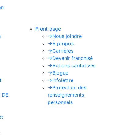
on
de Google s'appliquent.
Front page
e
->
Nous joindre
->
À propos
->
Carrières
->
Devenir franchisé
->
Actions caritatives
->
Blogue
t
->
Infolettre
->
Protection des
 DE
renseignements
personnels
et
s