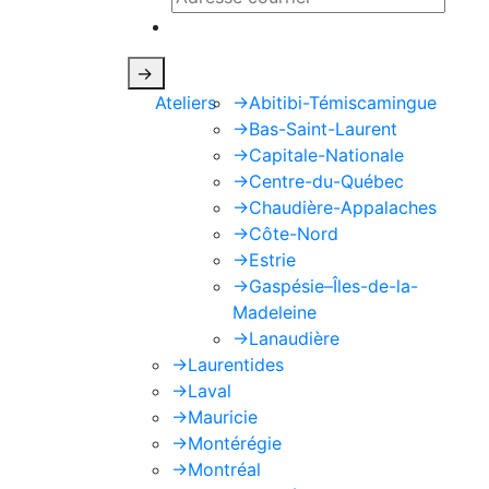
Ce site est protégé par reCAPTCHA e
->
Ateliers
->
Abitibi-Témiscamingue
->
Bas-Saint-Laurent
->
Capitale-Nationale
->
Centre-du-Québec
->
Chaudière-Appalaches
->
Côte-Nord
->
Estrie
->
Gaspésie–Îles-de-la-
Madeleine
->
Lanaudière
->
Laurentides
->
Laval
->
Mauricie
->
Montérégie
->
Montréal