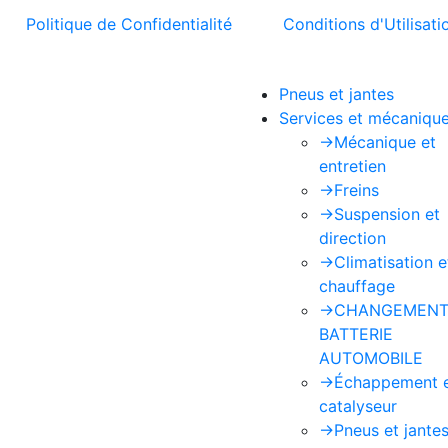
t la
Politique de Confidentialité
et les
Conditions d'Utilisati
Pneus et jantes
Services et mécaniqu
->
Mécanique et
entretien
->
Freins
->
Suspension et
direction
->
Climatisation e
chauffage
->
CHANGEMENT
BATTERIE
AUTOMOBILE
->
Échappement 
catalyseur
->
Pneus et jante