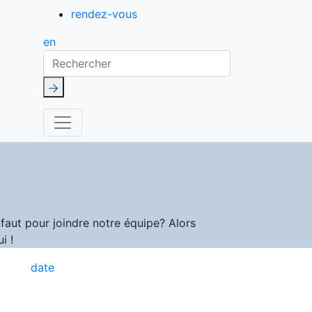
rendez-vous
en
Rechercher
aut pour joindre notre équipe? Alors
i !
date