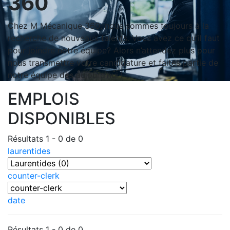
360
Chez M Mécanique 360, nous sommes toujours à la
recherche de nouveaux talents. Vous avez ce qu’il faut
pour joindre notre équipe? Alors n’attendez plus pour
nous transmettre votre candidature et faites partie de
notre équipe dès aujourd’hui !
EMPLOIS
DISPONIBLES
Résultats 1 - 0 de 0
laurentides
counter-clerk
date
Résultats 1 - 0 de 0