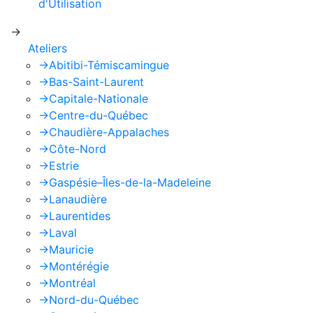
d'Utilisation
de Google s'appliquent.
->
Ateliers
->
Abitibi-Témiscamingue
->
Bas-Saint-Laurent
->
Capitale-Nationale
->
Centre-du-Québec
->
Chaudière-Appalaches
->
Côte-Nord
->
Estrie
->
Gaspésie–Îles-de-la-Madeleine
->
Lanaudière
->
Laurentides
->
Laval
->
Mauricie
->
Montérégie
->
Montréal
->
Nord-du-Québec