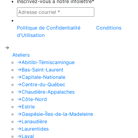
Inscrivez-vous à notre infolettre
*
Ce site est protégé par reCAPTCHA et la
Politique de Confidentialité
et les
Conditions
d'Utilisation
de Google s'appliquent.
->
Ateliers
->
Abitibi-Témiscamingue
->
Bas-Saint-Laurent
->
Capitale-Nationale
->
Centre-du-Québec
->
Chaudière-Appalaches
->
Côte-Nord
->
Estrie
->
Gaspésie–Îles-de-la-Madeleine
->
Lanaudière
->
Laurentides
->
Laval