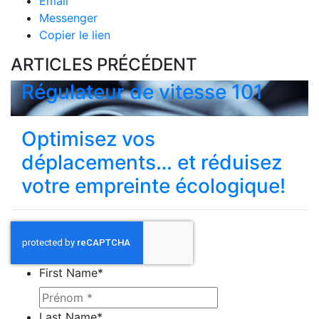
Email
Messenger
Copier le lien
ARTICLES PRÉCÉDENT
Régulateur de vitesse 101
Optimisez vos
déplacements… et réduisez
votre empreinte écologique!
First Name
*
Last Name
*