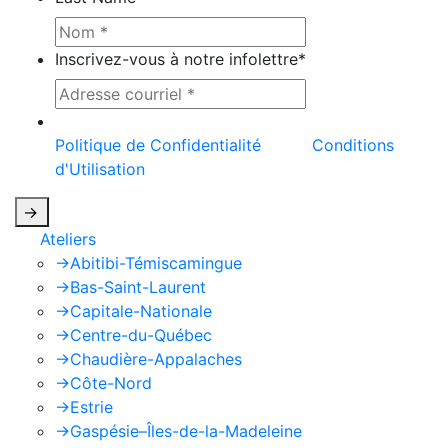
Inscrivez-vous à notre infolettre
*
Ce site est protégé par reCAPTCHA et la
Politique de Confidentialité
et les
Conditions
d'Utilisation
de Google s'appliquent.
->
Ateliers
->
Abitibi-Témiscamingue
->
Bas-Saint-Laurent
->
Capitale-Nationale
->
Centre-du-Québec
->
Chaudière-Appalaches
->
Côte-Nord
->
Estrie
->
Gaspésie–Îles-de-la-Madeleine