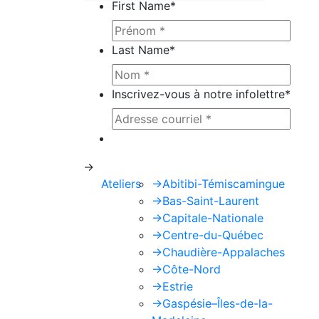
First Name
*
Last Name
*
Inscrivez-vous à notre infolettre
*
Ce site est protégé par reCAPTCHA e
->
Ateliers
->
Abitibi-Témiscamingue
->
Bas-Saint-Laurent
->
Capitale-Nationale
->
Centre-du-Québec
->
Chaudière-Appalaches
->
Côte-Nord
->
Estrie
->
Gaspésie–Îles-de-la-