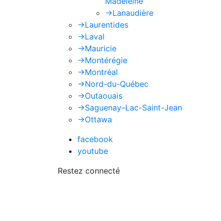
Madeleine
->
Lanaudière
->
Laurentides
->
Laval
->
Mauricie
->
Montérégie
->
Montréal
->
Nord-du-Québec
->
Outaouais
->
Saguenay–Lac-Saint-Jean
->
Ottawa
facebook
youtube
Restez connecté