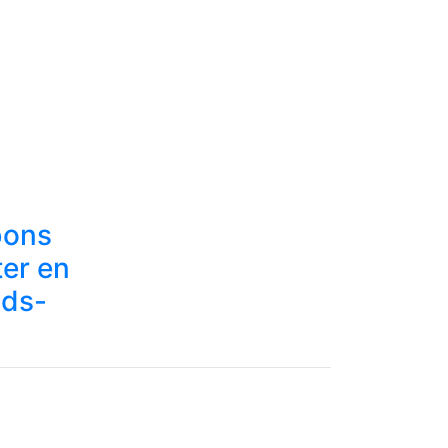
bons
ter en
ids-