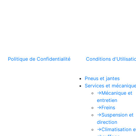
t la
Politique de Confidentialité
et les
Conditions d'Utilisati
Pneus et jantes
Services et mécaniqu
->
Mécanique et
entretien
->
Freins
->
Suspension et
direction
->
Climatisation e