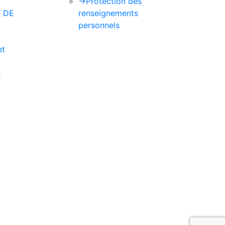
->
Protection des
 DE
renseignements
personnels
et
s