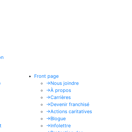
on
de Google s'appliquent.
Front page
e
->
Nous joindre
->
À propos
->
Carrières
->
Devenir franchisé
->
Actions caritatives
->
Blogue
t
->
Infolettre