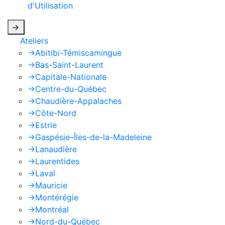
d'Utilisation
de Google s'appliquent.
->
Ateliers
->
Abitibi-Témiscamingue
->
Bas-Saint-Laurent
->
Capitale-Nationale
->
Centre-du-Québec
->
Chaudière-Appalaches
->
Côte-Nord
->
Estrie
->
Gaspésie–Îles-de-la-Madeleine
->
Lanaudière
->
Laurentides
->
Laval
->
Mauricie
->
Montérégie
->
Montréal
->
Nord-du-Québec