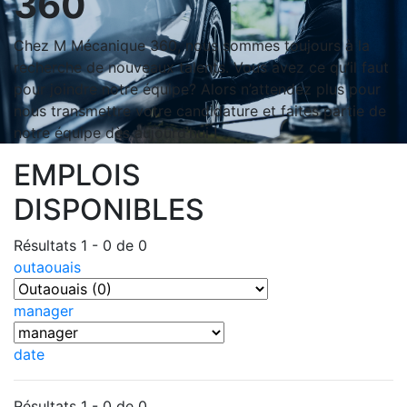
360
Chez M Mécanique 360, nous sommes toujours à la
recherche de nouveaux talents. Vous avez ce qu’il faut
pour joindre notre équipe? Alors n’attendez plus pour
nous transmettre votre candidature et faites partie de
notre équipe dès aujourd’hui !
EMPLOIS
DISPONIBLES
Résultats 1 - 0 de 0
outaouais
manager
date
Résultats 1 - 0 de 0