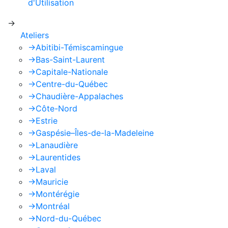
d'Utilisation
de Google s'appliquent.
->
Ateliers
->
Abitibi-Témiscamingue
->
Bas-Saint-Laurent
->
Capitale-Nationale
->
Centre-du-Québec
->
Chaudière-Appalaches
->
Côte-Nord
->
Estrie
->
Gaspésie–Îles-de-la-Madeleine
->
Lanaudière
->
Laurentides
->
Laval
->
Mauricie
->
Montérégie
->
Montréal
->
Nord-du-Québec