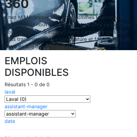
360
Chez M Mécanique 360, nous sommes toujours à la
recherche de nouveaux talents. Vous avez ce qu’il faut
pour joindre notre équipe? Alors n’attendez plus pour
nous transmettre votre candidature et faites partie de
notre équipe dès aujourd’hui !
EMPLOIS
DISPONIBLES
Résultats 1 - 0 de 0
laval
assistant-manager
date