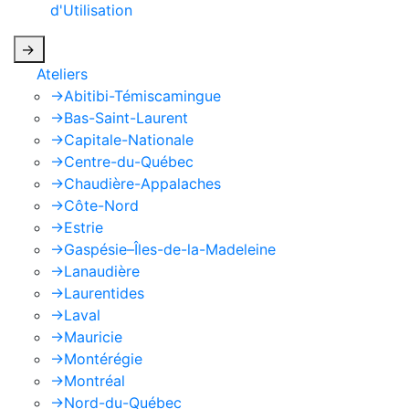
d'Utilisation
de Google s'appliquent.
->
Ateliers
->
Abitibi-Témiscamingue
->
Bas-Saint-Laurent
->
Capitale-Nationale
->
Centre-du-Québec
->
Chaudière-Appalaches
->
Côte-Nord
->
Estrie
->
Gaspésie–Îles-de-la-Madeleine
->
Lanaudière
->
Laurentides
->
Laval
->
Mauricie
->
Montérégie
->
Montréal
->
Nord-du-Québec