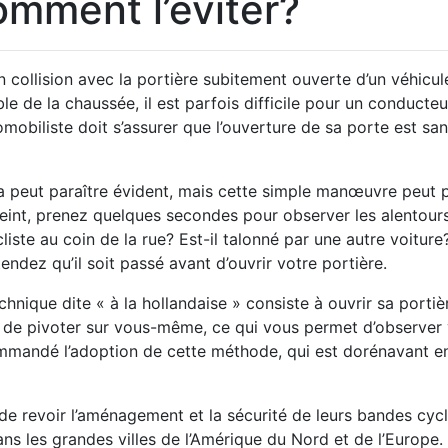
omment l’éviter?
n collision avec la portière subitement ouverte d’un véhicul
ble de la chaussée, il est parfois difficile pour un conducte
tomobiliste doit s’assurer que l’ouverture de sa porte est 
a peut paraître évident, mais cette simple manœuvre peut p
eint, prenez quelques secondes pour observer les alentours
iste au coin de la rue? Est-il talonné par une autre voitur
dez qu’il soit passé avant d’ouvrir votre portière.
chnique dite « à la hollandaise » consiste à ouvrir sa porti
é de pivoter sur vous-même, ce qui vous permet d’observer 
andé l’adoption de cette méthode, qui est dorénavant en
 de revoir l’aménagement et la sécurité de leurs bandes cyc
dans les grandes villes de l’Amérique du Nord et de l’Europe