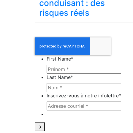
conduisant : des
risques réels
First Name
*
Last Name
*
Inscrivez-vous à notre infolettre
*
Ce site est protégé par reCAPTCHA e
->