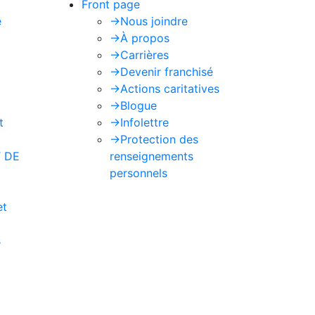
Front page
e
->
Nous joindre
->
À propos
->
Carrières
->
Devenir franchisé
->
Actions caritatives
->
Blogue
t
->
Infolettre
->
Protection des
 DE
renseignements
personnels
et
s