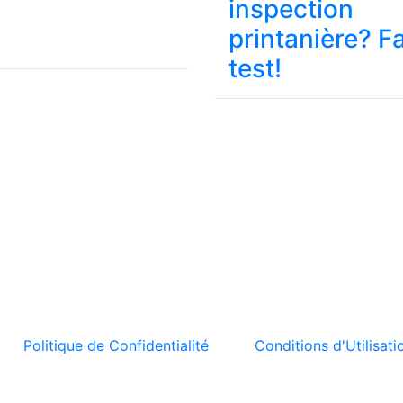
inspection
printanière? Fa
test!
t la
Politique de Confidentialité
et les
Conditions d'Utilisati