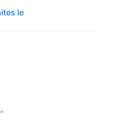
ites le
on
de Google s'appliquent.