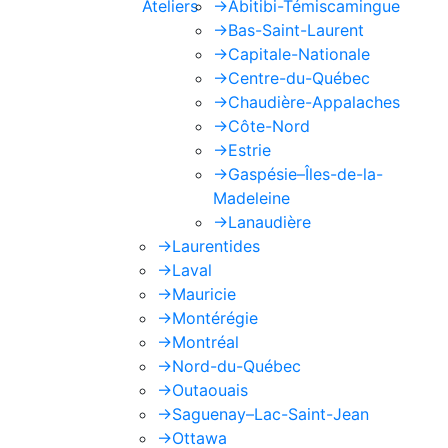
Ateliers
->
Abitibi-Témiscamingue
->
Bas-Saint-Laurent
->
Capitale-Nationale
->
Centre-du-Québec
->
Chaudière-Appalaches
->
Côte-Nord
->
Estrie
->
Gaspésie–Îles-de-la-
Madeleine
->
Lanaudière
->
Laurentides
->
Laval
->
Mauricie
->
Montérégie
->
Montréal
->
Nord-du-Québec
->
Outaouais
->
Saguenay–Lac-Saint-Jean
->
Ottawa