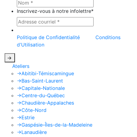
Inscrivez-vous à notre infolettre
*
Ce site est protégé par reCAPTCHA et la
Politique de Confidentialité
et les
Conditions
d'Utilisation
de Google s'appliquent.
->
Ateliers
->
Abitibi-Témiscamingue
->
Bas-Saint-Laurent
->
Capitale-Nationale
->
Centre-du-Québec
->
Chaudière-Appalaches
->
Côte-Nord
->
Estrie
->
Gaspésie–Îles-de-la-Madeleine
->
Lanaudière