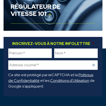
RÉGULATEUR DE
VITESSE 101
INSCRIVEZ-VOUS À NOTRE INFOLETTRE
FIRST NAME
*
LAST NAME
*
*
->
Ce site est protégé par reCAPTCHA et la
Politique
de Confidentialité
et les
Conditions d'Utilisation
de
Google s'appliquent.